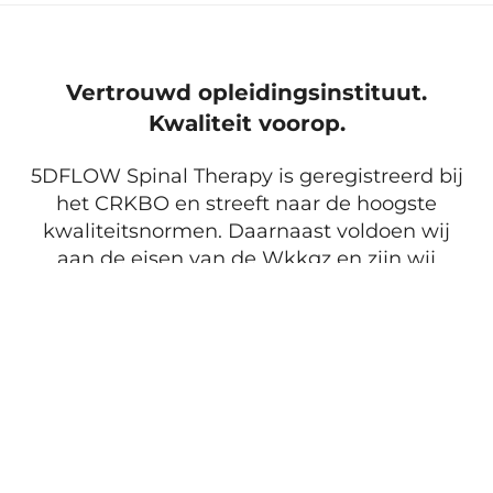
Vertrouwd opleidingsinstituut.
Kwaliteit voorop.
5DFLOW Spinal Therapy is geregistreerd bij
het CRKBO en streeft naar de hoogste
kwaliteitsnormen. Daarnaast voldoen wij
aan de eisen van de Wkkgz en zijn wij
aangesloten bij de Geschillencommissie via
ZorgvoorZZP.
Ons netwerk van gecertificeerde 5DFLOW
Practitioners groeit voortdurend. Je vindt
onze practitioners inmiddels verspreid door
Nederland, België en Spanje.