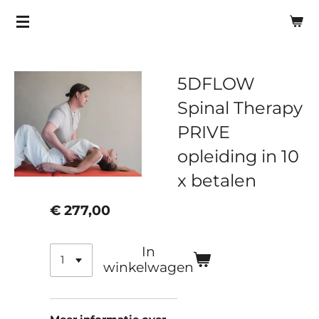
Ga
direct
naar
de
5DFLOW
hoofdinhoud
Spinal Therapy
PRIVE
opleiding in 10
x betalen
€ 277,00
In
winkelwagen