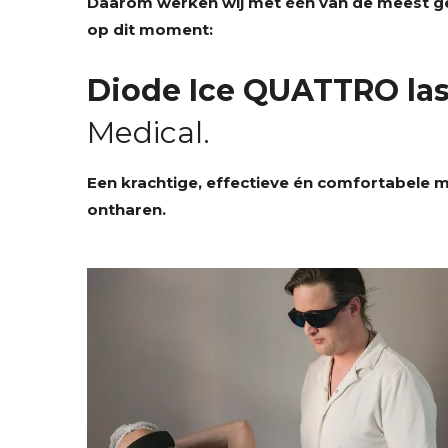
Daarom werken wij met één van de meest g
op dit moment:
Diode Ice QUATTRO las
Medical.
Een krachtige, effectieve én comfortabele ma
ontharen.