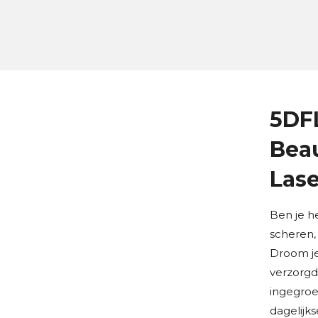
5D
Bea
Las
Ben je h
scheren,
Droom je
verzorgde
ingegroei
dagelijk