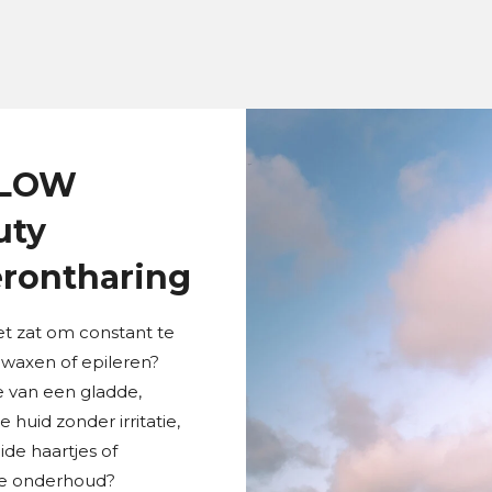
FLOW
uty
erontharing
et zat om constant te
 waxen of epileren?
 van een gladde,
 huid zonder irritatie,
de haartjes of
se onderhoud?