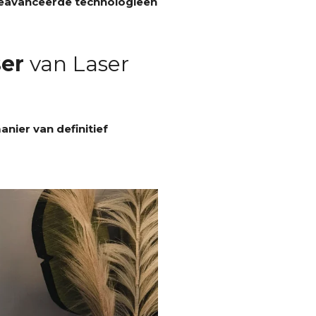
eavanceerde technologieën
er
van Laser
nier van definitief