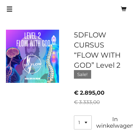
Ga
direct
naar
de
5DFLOW
hoofdinhoud
CURSUS
“FLOW WITH
GOD” Level 2
Sale!
€ 2.895,00
€ 3.333,00
In
winkelwage