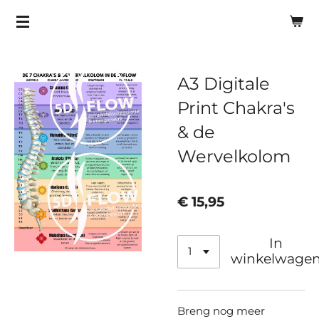
Ga
direct
naar
de
A3 Digitale
hoofdinhoud
Print Chakra's
& de
Wervelkolom
€ 15,95
In
winkelwage
Breng nog meer