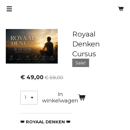
Ga
direct
naar
de
Royaal
hoofdinhoud
Denken
Cursus
Sale!
€ 49,00
€ 59,00
In
winkelwagen
👑 ROYAAL DENKEN 👑