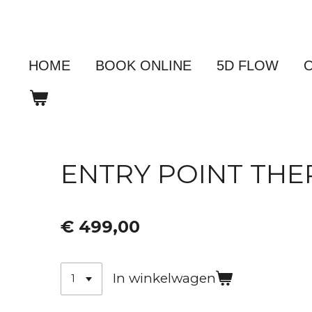
Ga
direct
naar
HOME
BOOK ONLINE
5D FLOW
de
hoofdinhoud
ENTRY POINT THER
€ 499,00
In winkelwagen