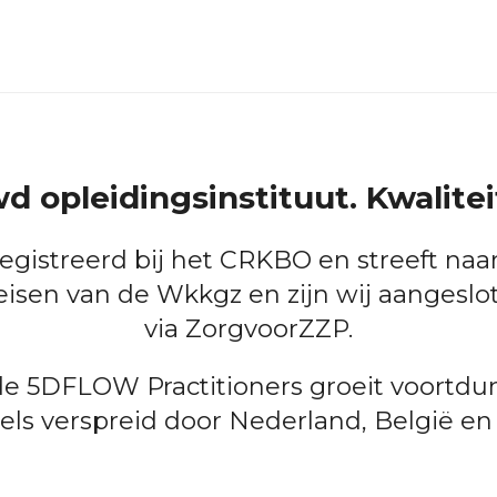
d opleidingsinstituut. Kwalitei
gistreerd bij het CRKBO en streeft naa
eisen van de Wkkgz en zijn wij aangeslo
via ZorgvoorZZP.
e 5DFLOW Practitioners groeit voortdure
ls verspreid door Nederland, België en