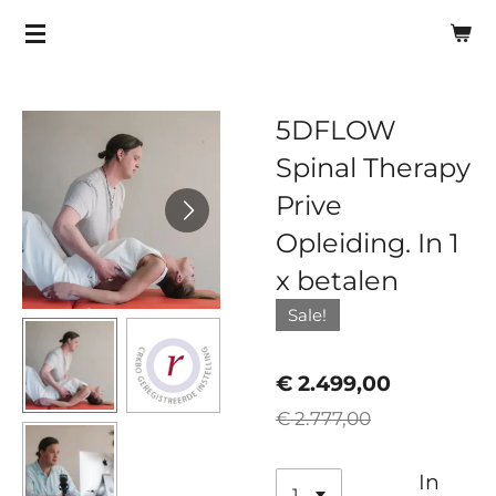
Ga
direct
naar
de
5DFLOW
hoofdinhoud
Spinal Therapy
Prive
Opleiding. In 1
x betalen
Sale!
€ 2.499,00
€ 2.777,00
In